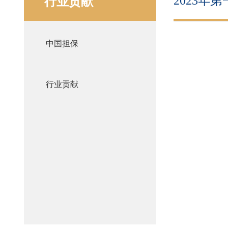
2023年
行业贡献
中国担保
行业贡献