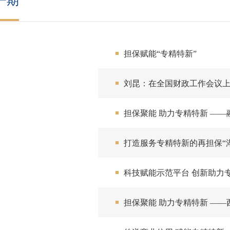
第一期
担保赋能“专精特新”
刘昆：在全国财政工作会议
担保聚能 助力专精特新 —
打造服务专精特新的再担保“
科技赋能示范平台 创新助力
担保聚能 助力专精特新 —