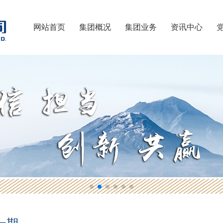
网站首页
集团概况
集团业务
资讯中心