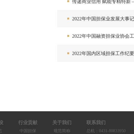
传递商业信用 赋能专精特新
2022年中国担保业发展大事
2022年中国融资担保业协会
2022年国内区域担保工作纪
设
行业贡献
关于我们
联系我们
态
中国担保
规范简称
总机：0431-80833950