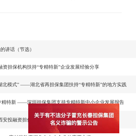
上的讲话（节选）
—融资担保机构扶持“专精特新”企业发展经验分享
湖北模式” ——湖北省再担保集团扶持“专精特新”的地方实践
专精特新 ——深圳担保集团支持专精特新中小企业发展报告
—西安投融资担保有限公司助力专精特新领域的探索实践